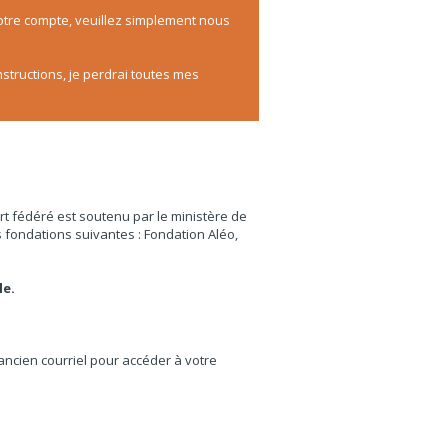
votre compte, veuillez simplement nous
structions, je perdrai toutes mes
port fédéré est soutenu par le ministère de
fondations suivantes : Fondation Aléo,
le.
’ancien courriel pour accéder à votre