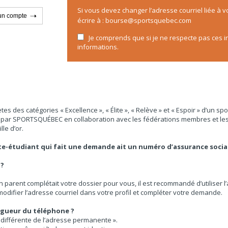
Si vous devez changer l’adresse courriel liée à 
écrire à :
bourse@sportsquebec.com
Je comprends que si je ne respecte pas ces in
informations.
ètes
des catégories « Excellence », « Élite », « Relève » et « Espoir » d’un s
 par SPORTSQUÉBEC en collaboration avec les fédérations membres et les 
le d’or.
ète-étudiant qui fait une demande ait un numéro d’assurance socia
 ?
un parent complétait votre dossier pour vous, il est recommandé d’utiliser l
odifier l’adresse courriel dans votre profil et compléter votre demande.
gueur du téléphone ?
 différente de l’adresse permanente ».