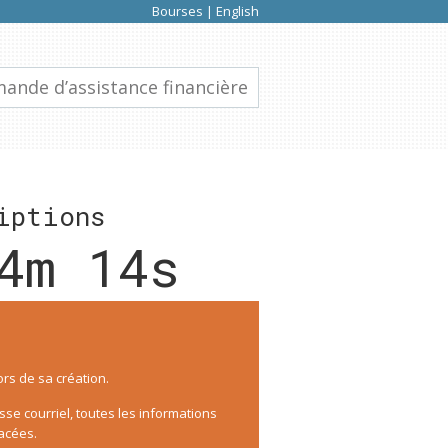
Bourses
|
English
ande d’assistance financière
iptions
4m 14s
lors de sa création.
se courriel, toutes les informations
acées.