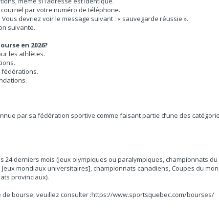
ions, même si l’adresse est identique.
 courriel par votre numéro de téléphone.
n. Vous devriez voir le message suivant : « sauvegarde réussie ».
on suivante.
ourse en 2026?
ur les athlètes.
ions.
 fédérations.
ndations.
nue par sa fédération sportive comme faisant partie d’une des catégories off
s 24 derniers mois (Jeux olympiques ou paralympiques, championnats du 
Jeux mondiaux universitaires], championnats canadiens, Coupes du monde
ts provinciaux).
de bourse, veuillez consulter :
https://www.sportsquebec.com/bourses/