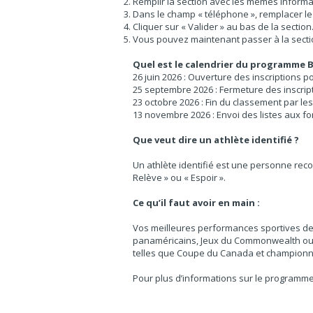
Remplir la section avec les mêmes informat
Dans le champ « téléphone », remplacer le
Cliquer sur « Valider » au bas de la sectio
Vous pouvez maintenant passer à la secti
Quel est le calendrier du programme B
26 juin 2026 : Ouverture des inscriptions po
25 septembre 2026 : Fermeture des inscript
23 octobre 2026 : Fin du classement par les
13 novembre 2026 : Envoi des listes aux fo
Que veut dire un athlète identifié ?
Un athlète identifié est une personne recon
Relève » ou « Espoir ».
Ce qu’il faut avoir en main :
Vos meilleures performances sportives de
panaméricains, Jeux du Commonwealth ou 
telles que Coupe du Canada et championna
Pour plus d’informations sur le programme 